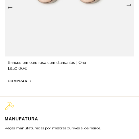
Brincos em ouro rosa com diamantes | One
1.950,00
€
COMPRAR
MANUFATURA
M
Peças manufaturadas por mestres ourives e joalheiros.
Jo
ra