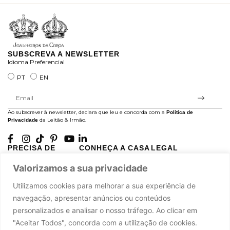
SUBSCREVA A NEWSLETTER
Idioma Preferencial
PT
EN
Ao subscrever à newsletter, declara que leu e concorda com a
Política de
da Leitão & Irmão.
Privacidade
PRECISA DE
CONHEÇA A CASA
LEGAL
AJUDA?
LEITÃO
Projectos Apoiados pela
Valorizamos a sua privacidade
A minha conta
História
UE
Cuidado com as Peças
Atelier
Política de Privacidade
Utilizamos cookies para melhorar a sua experiência de
Trocas & Devoluções
Oficinas
Termos e Condições
navegação, apresentar anúncios ou conteúdos
Perguntas Frequentes
Journal
Livro de Reclamações
personalizados e analisar o nosso tráfego. Ao clicar em
Contacte-nos
Press
"Aceitar Todos", concorda com a utilização de cookies.