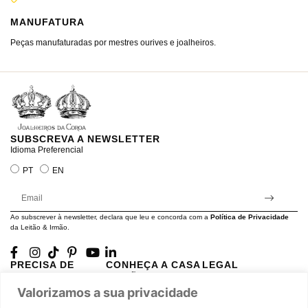
MANUFATURA
M
Peças manufaturadas por mestres ourives e joalheiros.
Jo
ra
SUBSCREVA A NEWSLETTER
Idioma Preferencial
PT
EN
Ao subscrever à newsletter, declara que leu e concorda com a
Política de Privacidade
da Leitão & Irmão.
PRECISA DE
CONHEÇA A CASA
LEGAL
AJUDA?
LEITÃO
Projectos Apoiados pela
Valorizamos a sua privacidade
A minha conta
História
UE
Cuidado com as Peças
Atelier