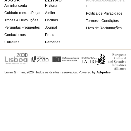
AJUDA?
LEITÃO
Projectos Apoiados pela
A minha conta
História
UE
Cuidado com as Peças
Atelier
Política de Privacidade
Trocas & Devoluções
Oficinas
Termos e Condições
Perguntas Frequentes
Journal
Livro de Reclamações
Contacte-nos
Press
Carreiras
Parcerias
Leitão & Irmão, 2026. Todos os direitos reservados.
Powered by
Ad-pulse
.