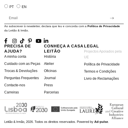
PT
EN
Ao subscrever à newsletter, declara que leu e concorda com a
Política de Privacidade
da Leitão & Irmão.
PRECISA DE
CONHEÇA A CASA
LEGAL
AJUDA?
LEITÃO
Projectos Apoiados pela
A minha conta
História
UE
Cuidado com as Peças
Atelier
Política de Privacidade
Trocas & Devoluções
Oficinas
Termos e Condições
Perguntas Frequentes
Journal
Livro de Reclamações
Contacte-nos
Press
Carreiras
Parcerias
Leitão & Irmão, 2026. Todos os direitos reservados.
Powered by
Ad-pulse
.