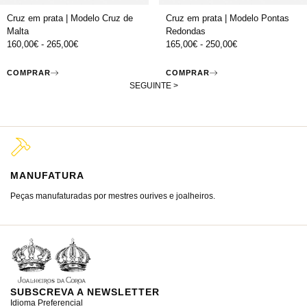
Cruz em prata | Modelo Cruz de
Cruz em prata | Modelo Pontas
Malta
Redondas
160,00
€
-
265,00
€
165,00
€
-
250,00
€
COMPRAR
COMPRAR
SEGUINTE >
MANUFATURA
M
Peças manufaturadas por mestres ourives e joalheiros.
Jo
ra
SUBSCREVA A NEWSLETTER
Idioma Preferencial