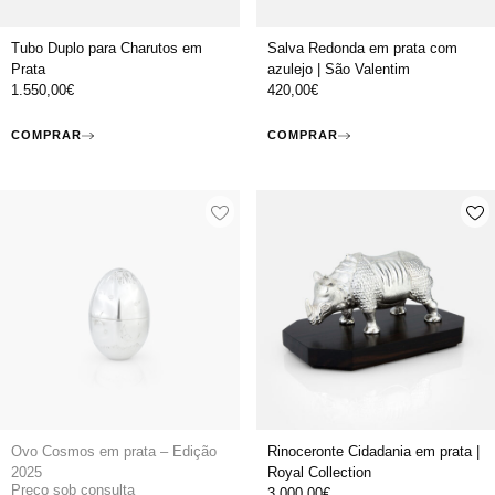
Tubo Duplo para Charutos em
Salva Redonda em prata com
Prata
azulejo | São Valentim
1.550,00
€
420,00
€
COMPRAR
COMPRAR
Ovo Cosmos em prata – Edição
Rinoceronte Cidadania em prata |
2025
Royal Collection
Preço sob consulta
3.000,00
€