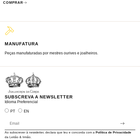
COMPRAR
MANUFATURA
M
Peças manufaturadas por mestres ourives e joalheiros.
Jo
ra
SUBSCREVA A NEWSLETTER
Idioma Preferencial
PT
EN
Ao subscrever à newsletter, declara que leu e concorda com a
Política de Privacidade
da Leitão & Irmão.