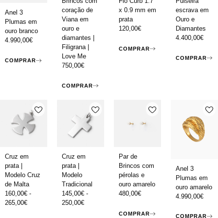
Brincos com
Fio Curb 1.7
Pulseira
coração de
x 0.9 mm em
escrava em
Anel 3
Viana em
prata
Ouro e
Plumas em
ouro e
120,00
€
Diamantes
ouro branco
diamantes |
4.400,00
€
4.990,00
€
Filigrana |
COMPRAR
Love Me
COMPRAR
COMPRAR
750,00
€
COMPRAR
Cruz em
Cruz em
Par de
prata |
prata |
Brincos com
Anel 3
Modelo Cruz
Modelo
pérolas e
Plumas em
de Malta
Tradicional
ouro amarelo
ouro amarelo
160,00
€
-
145,00
€
-
480,00
€
4.990,00
€
265,00
€
250,00
€
COMPRAR
COMPRAR