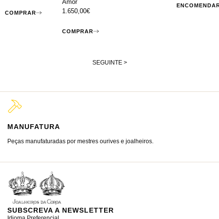
Amor
ENCOMENDA
1.650,00
€
COMPRAR
COMPRAR
SEGUINTE >
MANUFATURA
M
Peças manufaturadas por mestres ourives e joalheiros.
Jo
ra
SUBSCREVA A NEWSLETTER
Idioma Preferencial