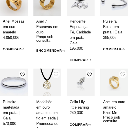
Anel Mossas
Anel 7
Pendente
Pulseira
em ouro
Escravas em
Esperança,
Bolas em
amarelo
ouro
Fé, Caridade
prata | Gaia
Preço sob
4.050,00
€
em prata |
385,00
€
consulta
Gaia
195,00
€
COMPRAR
COMPRAR
ENCOMENDAR
COMPRAR
Pulseira
Medalhão
Calla Lily
Anel em ouro
martelada
em ouro
little earring
amarelo |
em prata |
amarelo com
240,00
€
Knot Me
Preço sob
Gaia
fio em seda |
consulta
570,00
€
Promessa de
COMPRAR