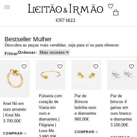
Bestseller Mulher
Descubra as peças mais vendidas, seja para si ou para oferecer.
Ordenar:
Filtrar
Pulseira com
Par de
Par de
coração de
Brincos
brincos 4
Anel Nó em
Viana em
bolinha ouro
garras em
ouro amarelo
ouro e
e diamantes
ouro branco
| Knot Me
diamantes |
960,00
€
e diamantes
3.700,00
€
Filigrana |
3.100,00
€
Love Me
COMPRAR
COMPRAR
3.990,00
€