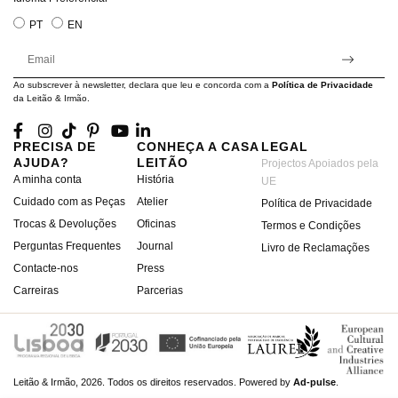
PT
EN
Ao subscrever à newsletter, declara que leu e concorda com a
Política de Privacidade
da Leitão & Irmão.
PRECISA DE
CONHEÇA A CASA
LEGAL
AJUDA?
LEITÃO
Projectos Apoiados pela
A minha conta
História
UE
Cuidado com as Peças
Atelier
Política de Privacidade
Trocas & Devoluções
Oficinas
Termos e Condições
Perguntas Frequentes
Journal
Livro de Reclamações
Contacte-nos
Press
Carreiras
Parcerias
Leitão & Irmão, 2026. Todos os direitos reservados.
Powered by
Ad-pulse
.