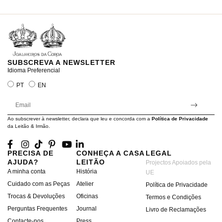
ra
SUBSCREVA A NEWSLETTER
Idioma Preferencial
PT
EN
Ao subscrever à newsletter, declara que leu e concorda com a
Política de Privacidade
da Leitão & Irmão.
PRECISA DE
CONHEÇA A CASA
LEGAL
AJUDA?
LEITÃO
Projectos Apoiados pela
A minha conta
História
UE
Cuidado com as Peças
Atelier
Política de Privacidade
Trocas & Devoluções
Oficinas
Termos e Condições
Perguntas Frequentes
Journal
Livro de Reclamações
Contacte-nos
Press