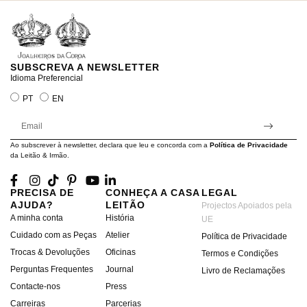
SUBSCREVA A NEWSLETTER
Idioma Preferencial
PT
EN
Ao subscrever à newsletter, declara que leu e concorda com a
Política de Privacidade
da Leitão & Irmão.
PRECISA DE
CONHEÇA A CASA
LEGAL
AJUDA?
LEITÃO
Projectos Apoiados pela
A minha conta
História
UE
Cuidado com as Peças
Atelier
Política de Privacidade
Trocas & Devoluções
Oficinas
Termos e Condições
Perguntas Frequentes
Journal
Livro de Reclamações
Contacte-nos
Press
Carreiras
Parcerias