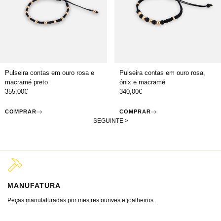
Pulseira contas em ouro rosa e
Pulseira contas em ouro rosa,
macramé preto
ónix e macramé
355,00
€
340,00
€
COMPRAR
COMPRAR
SEGUINTE >
MANUFATURA
M
Peças manufaturadas por mestres ourives e joalheiros.
Jo
ra