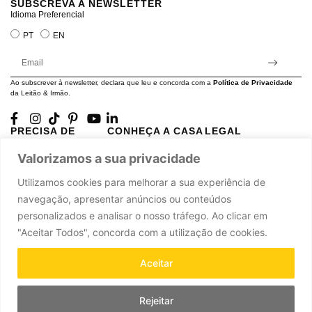
SUBSCREVA A NEWSLETTER
Idioma Preferencial
PT
EN
Ao subscrever à newsletter, declara que leu e concorda com a
Política de Privacidade
da Leitão & Irmão.
PRECISA DE
CONHEÇA A CASA
LEGAL
AJUDA?
LEITÃO
Projectos Apoiados pela
Valorizamos a sua privacidade
A minha conta
História
UE
Cuidado com as Peças
Atelier
Política de Privacidade
Utilizamos cookies para melhorar a sua experiência de
Trocas & Devoluções
Oficinas
Termos e Condições
navegação, apresentar anúncios ou conteúdos
Perguntas Frequentes
Journal
Livro de Reclamações
personalizados e analisar o nosso tráfego. Ao clicar em
Contacte-nos
Press
"Aceitar Todos", concorda com a utilização de cookies.
Carreiras
Parcerias
Aceitar
Rejeitar