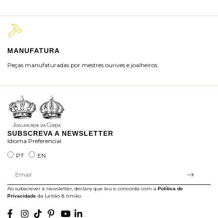
MANUFATURA
M
Peças manufaturadas por mestres ourives e joalheiros.
Jo
ra
SUBSCREVA A NEWSLETTER
Idioma Preferencial
PT
EN
Ao subscrever à newsletter, declara que leu e concorda com a
Política de
da Leitão & Irmão.
Privacidade