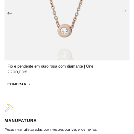
Fio e pendente em ouro rosa com diamante | One
2.200,00
€
COMPRAR
MANUFATURA
M
Peças manufaturadas por mestres ourives e joalheiros.
Jo