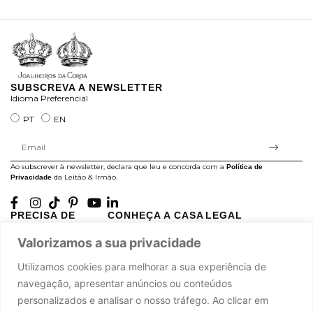
ra
SUBSCREVA A NEWSLETTER
Idioma Preferencial
PT
EN
Ao subscrever à newsletter, declara que leu e concorda com a
Política de
da Leitão & Irmão.
Privacidade
PRECISA DE
CONHEÇA A CASA
LEGAL
AJUDA?
LEITÃO
Projectos Apoiados pela
Valorizamos a sua privacidade
A minha conta
História
UE
Cuidado com as Peças
Atelier
Política de Privacidade
Utilizamos cookies para melhorar a sua experiência de
Trocas & Devoluções
Oficinas
Termos e Condições
navegação, apresentar anúncios ou conteúdos
Perguntas Frequentes
Journal
Livro de Reclamações
personalizados e analisar o nosso tráfego. Ao clicar em
Contacte-nos
Press