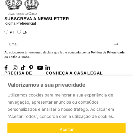
SUBSCREVA A NEWSLETTER
Idioma Preferencial
PT
EN
Ao subscrever à newsletter, declara que leu e concorda com a
Política de Privacidade
da Leitão & Irmão.
PRECISA DE
CONHEÇA A CASA
LEGAL
AJUDA?
LEITÃO
Projectos Apoiados pela
Valorizamos a sua privacidade
A minha conta
História
UE
Cuidado com as Peças
Atelier
Política de Privacidade
Utilizamos cookies para melhorar a sua experiência de
Trocas & Devoluções
Oficinas
Termos e Condições
navegação, apresentar anúncios ou conteúdos
Perguntas Frequentes
Journal
Livro de Reclamações
personalizados e analisar o nosso tráfego. Ao clicar em
Contacte-nos
Press
"Aceitar Todos", concorda com a utilização de cookies.
Carreiras
Parcerias
Aceitar