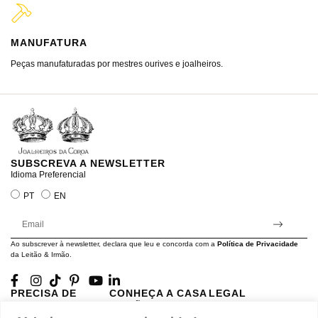
MANUFATURA
M
Peças manufaturadas por mestres ourives e joalheiros.
Jo
ra
SUBSCREVA A NEWSLETTER
Idioma Preferencial
PT
EN
Ao subscrever à newsletter, declara que leu e concorda com a
Política de Privacidade
da Leitão & Irmão.
PRECISA DE
CONHEÇA A CASA
LEGAL
AJUDA?
LEITÃO
Projectos Apoiados pela