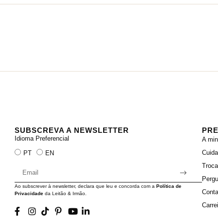
SUBSCREVA A NEWSLETTER
PRE
Idioma Preferencial
A min
Cuid
PT
EN
Troc
Pergu
Ao subscrever à newsletter, declara que leu e concorda com a
Política de
Conta
Privacidade
da Leitão & Irmão.
Carre