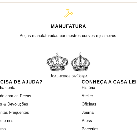
MANUFATURA
Peças manufaturadas por mestres ourives e joalheiros.
CISA DE AJUDA?
CONHEÇA A CASA LE
ha conta
História
ado com as Peças
Atelier
as & Devoluções
Oficinas
ntas Frequentes
Journal
cte-nos
Press
iras
Parcerias