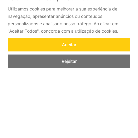
Utilizamos cookies para melhorar a sua experiência de
navegação, apresentar anúncios ou conteúdos
personalizados e analisar o nosso tráfego. Ao clicar em
"Aceitar Todos", concorda com a utilização de cookies.
Aceitar
Brincos em Platina e Diamantes |
Anel em Platina e Diamantes |
Ganda Godron
Ganda Godron
11.750,00
€
5.900,00
€
Rejeitar
COMPRAR
COMPRAR
DESCUBRA TODA A COLEÇÃO