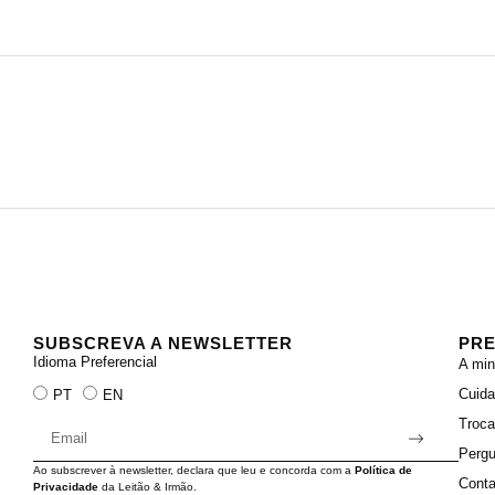
SUBSCREVA A NEWSLETTER
PRE
Idioma Preferencial
A min
Cuid
PT
EN
Troc
Pergu
Ao subscrever à newsletter, declara que leu e concorda com a
Política de
Conta
Privacidade
da Leitão & Irmão.