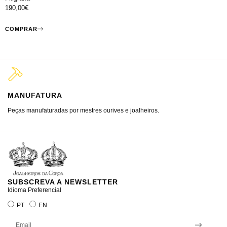
190,00
€
COMPRAR
MANUFATURA
M
Peças manufaturadas por mestres ourives e joalheiros.
Jo
ra
SUBSCREVA A NEWSLETTER
Idioma Preferencial
PT
EN