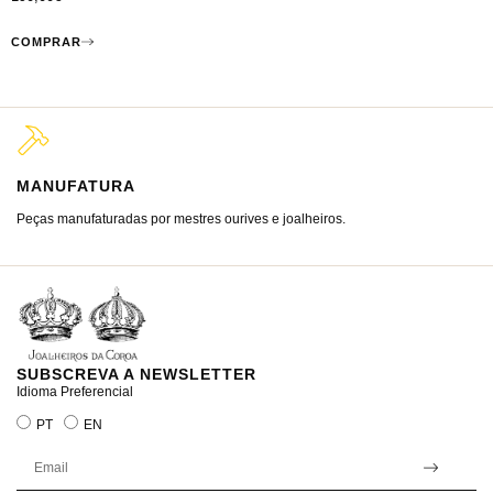
COMPRAR
MANUFATURA
M
Peças manufaturadas por mestres ourives e joalheiros.
Jo
ra
SUBSCREVA A NEWSLETTER
Idioma Preferencial
PT
EN