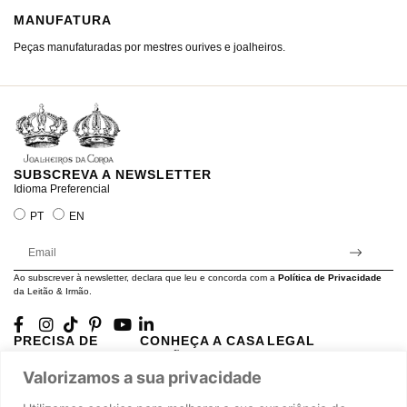
MANUFATURA
M
Peças manufaturadas por mestres ourives e joalheiros.
Jo
ra
SUBSCREVA A NEWSLETTER
Idioma Preferencial
PT
EN
Ao subscrever à newsletter, declara que leu e concorda com a
Política de Privacidade
da Leitão & Irmão.
PRECISA DE
CONHEÇA A CASA
LEGAL
AJUDA?
LEITÃO
Projectos Apoiados pela
Valorizamos a sua privacidade
A minha conta
História
UE
Cuidado com as Peças
Atelier
Política de Privacidade