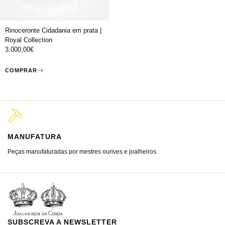
Rinoceronte Cidadania em prata |
Royal Collection
3.000,00
€
COMPRAR
MANUFATURA
M
Peças manufaturadas por mestres ourives e joalheiros.
Jo
ra
SUBSCREVA A NEWSLETTER