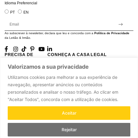
Idioma Preferencial
PT
EN
Ao subscrever à newsletter, declara que leu e concorda com a
Política de Privacidade
da Leitão & Irmão.
PRECISA DE
CONHEÇA A CASA
LEGAL
AJUDA?
LEITÃO
Projectos Apoiados pela
Valorizamos a sua privacidade
A minha conta
História
UE
Cuidado com as Peças
Atelier
Política de Privacidade
Utilizamos cookies para melhorar a sua experiência de
Trocas & Devoluções
Oficinas
Termos e Condições
navegação, apresentar anúncios ou conteúdos
Perguntas Frequentes
Journal
Livro de Reclamações
personalizados e analisar o nosso tráfego. Ao clicar em
Contacte-nos
Press
"Aceitar Todos", concorda com a utilização de cookies.
Carreiras
Parcerias
Aceitar
Rejeitar
Leitão & Irmão, 2026. Todos os direitos reservados.
Powered by
Ad-pulse
.