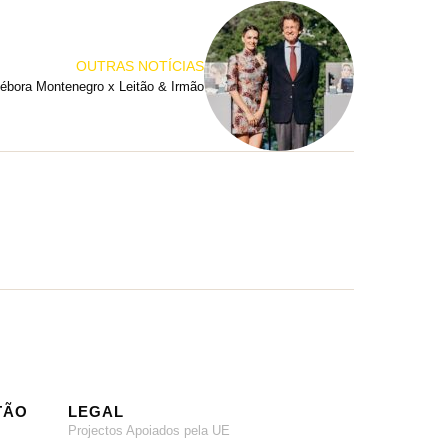
OUTRAS NOTÍCIAS
ébora Montenegro x Leitão & Irmão
TÃO
LEGAL
Projectos Apoiados pela UE