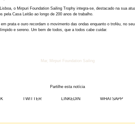
Lisboa, o Mirpuri Foundation Sailing Trophy integra-se, destacado na sua atu
os pela Casa Leitão ao longo de 200 anos de trabalho.
 em prata e ouro recordam o movimento das ondas enquanto o troféu, no seu 
límpido e sereno. Um bem de todos, que a todos cabe cuidar.
Mar
,
Mirpuri Foundation Sailing
Partilhe esta notícia
K
TWITTER
LINKEDIN
WHATSAPP