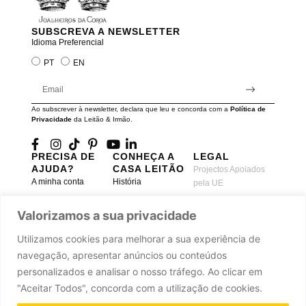
SUBSCREVA A NEWSLETTER
Idioma Preferencial
PT
EN
Ao subscrever à newsletter, declara que leu e concorda com a
Política de
Privacidade
da Leitão & Irmão.
PRECISA DE
CONHEÇA A
LEGAL
AJUDA?
CASA LEITÃO
Projectos Apoiados
A minha conta
História
pela UE
Cuidado com as
Atelier
Política de
Peças
Valorizamos a sua privacidade
Privacidade
Oficinas
Trocas & Devoluções
Termos e Condições
Journal
Utilizamos cookies para melhorar a sua experiência de
Perguntas
Livro de
Press
navegação, apresentar anúncios ou conteúdos
Frequentes
Reclamações
Parcerias
personalizados e analisar o nosso tráfego. Ao clicar em
Contacte-nos
"Aceitar Todos", concorda com a utilização de cookies.
Carreiras