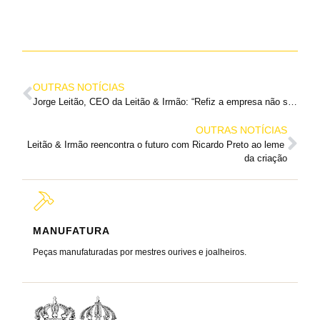
OUTRAS NOTÍCIAS
Jorge Leitão, CEO da Leitão & Irmão: “Refiz a empresa não sei bem como, era um miúdo de 21 anos com o curso de praia”
OUTRAS NOTÍCIAS
Leitão & Irmão reencontra o futuro com Ricardo Preto ao leme 
da criação
MANUFATURA
MARC
Peças manufaturadas por mestres ourives e joalheiros.
Joalheir
reis e ra