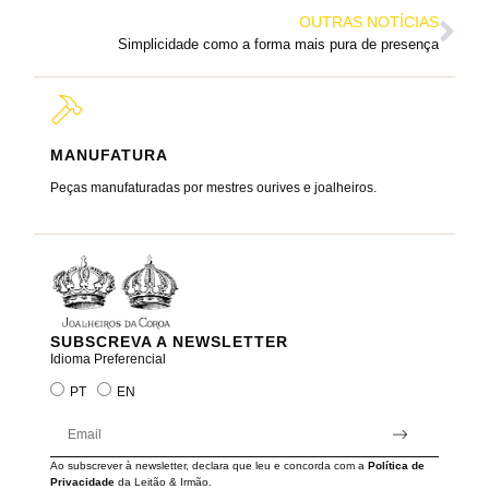
OUTRAS NOTÍCIAS
Simplicidade como a forma mais pura de presença
MANUFATURA
MARC
Peças manufaturadas por mestres ourives e joalheiros.
Joalheir
reis e ra
SUBSCREVA A NEWSLETTER
Idioma Preferencial
PT
EN
Ao subscrever à newsletter, declara que leu e concorda com a
Política de
Privacidade
da Leitão & Irmão.