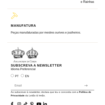
e Rainhas
MANUFATURA
MARC
Peças manufaturadas por mestres ourives e joalheiros.
Joalheir
reis e ra
SUBSCREVA A NEWSLETTER
Idioma Preferencial
PT
EN
Ao subscrever à newsletter, declara que leu e concorda com a
Política de
Privacidade
da Leitão & Irmão.