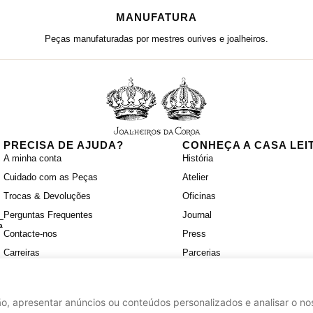
MANUFATURA
Peças manufaturadas por mestres ourives e joalheiros.
PRECISA DE AJUDA?
CONHEÇA A CASA LEI
A minha conta
História
Cuidado com as Peças
Atelier
Trocas & Devoluções
Oficinas
Perguntas Frequentes
Journal
a
Contacte-nos
Press
Carreiras
Parcerias
o, apresentar anúncios ou conteúdos personalizados e analisar o nos
d by
Ad-pulse
.