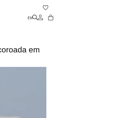
O
EN
EN
 coroada em