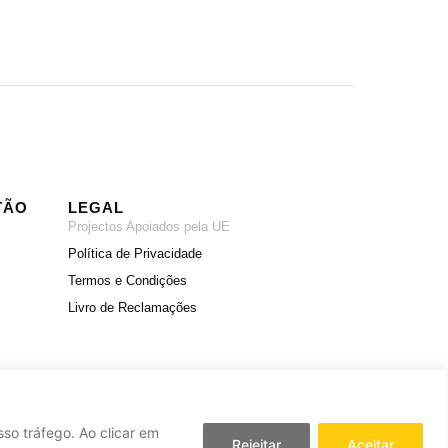
TÃO
LEGAL
Projectos Apoiados pela UE
Política de Privacidade
Termos e Condições
Livro de Reclamações
so tráfego. Ao clicar em
Rejeitar
Aceitar