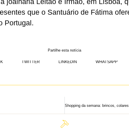
a joalharia Leitão e Irmão, em Lisboa, 
resentes que o Santuário de Fátima ofe
o Portugal.
Partilhe esta notícia
K
TWITTER
LINKEDIN
WHATSAPP
Shopping da semana: brincos, colares,