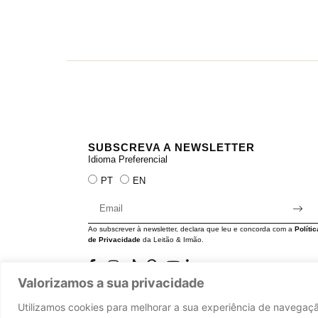
SUBSCREVA A NEWSLETTER
Idioma Preferencial
PT
EN
Ao subscrever à newsletter, declara que leu e concorda com a
Polític
de Privacidade
da Leitão & Irmão.
Valorizamos a sua privacidade
Utilizamos cookies para melhorar a sua experiência de navegaçã
Leitão & Irmão, 2026. Todos os direitos reservados.
Powere