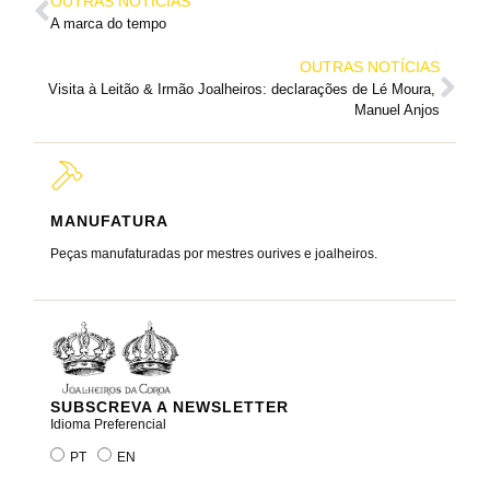
OUTRAS NOTÍCIAS
A marca do tempo
OUTRAS NOTÍCIAS
Visita à Leitão & Irmão Joalheiros: declarações de Lé Moura, 
Manuel Anjos
MANUFATURA
MARC
Peças manufaturadas por mestres ourives e joalheiros.
Joalheir
reis e ra
SUBSCREVA A NEWSLETTER
Idioma Preferencial
PT
EN