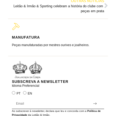
OUTRAS NOTÍCIAS
Leitão & Irmão & Sporting celebram a história do clube com 
peças em prata
MANUFATURA
MARC
Peças manufaturadas por mestres ourives e joalheiros.
Joalheir
reis e ra
SUBSCREVA A NEWSLETTER
Idioma Preferencial
PT
EN
Ao subscrever à newsletter, declara que leu e concorda com a
Política de
Privacidade
da Leitão & Irmão.