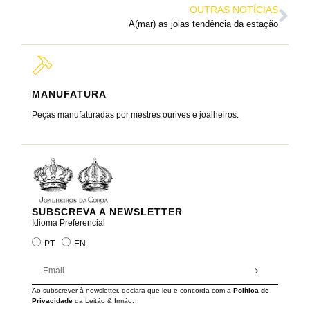
OUTRAS NOTÍCIAS
A(mar) as joias tendência da estação
MANUFATURA
MARC
Peças manufaturadas por mestres ourives e joalheiros.
Joalheir
reis e ra
SUBSCREVA A NEWSLETTER
Idioma Preferencial
PT
EN
Ao subscrever à newsletter, declara que leu e concorda com a
Política de
Privacidade
da Leitão & Irmão.