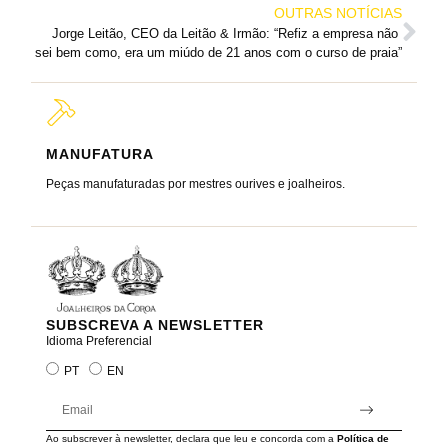
OUTRAS NOTÍCIAS
Jorge Leitão, CEO da Leitão & Irmão: “Refiz a empresa não 
sei bem como, era um miúdo de 21 anos com o curso de praia”
MANUFATURA
MARC
Peças manufaturadas por mestres ourives e joalheiros.
Joalheir
reis e ra
SUBSCREVA A NEWSLETTER
Idioma Preferencial
PT
EN
Ao subscrever à newsletter, declara que leu e concorda com a
Política de