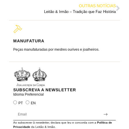
OUTRAS NOTÍCIAS
Leitão & Irmão – Tradição que Faz História
MANUFATURA
MARC
Peças manufaturadas por mestres ourives e joalheiros.
Joalheir
reis e ra
SUBSCREVA A NEWSLETTER
Idioma Preferencial
PT
EN
Ao subscrever à newsletter, declara que leu e concorda com a
Política de
Privacidade
da Leitão & Irmão.