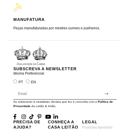
MANUFATURA
MARC
Peças manufaturadas por mestres ourives e joalheiros.
Joalheir
reis e ra
SUBSCREVA A NEWSLETTER
Idioma Preferencial
PT
EN
Ao subscrever à newsletter, declara que leu e concorda com a
Política de
Privacidade
da Leitão & Irmão.
PRECISA DE
CONHEÇA A
LEGAL
AJUDA?
CASA LEITÃO
Projectos Apoiados