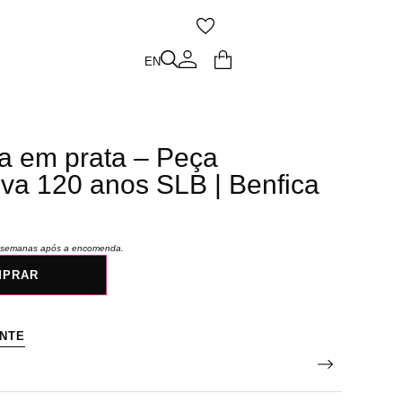
O
EN
EN
ia em prata – Peça
va 120 anos SLB | Benfica
 6 semanas após a encomenda.
MPRAR
ENTE