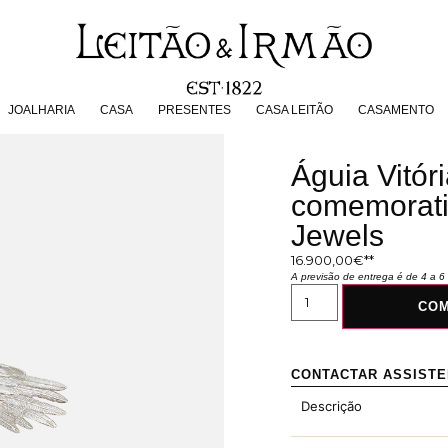
JOALHARIA
CASA
PRESENTES
CASA LEITÃO
CASAMENT
JOALHARIA
CASA
PRESENTES
CASA LEITÃO
CASAMENTO
Águia Vitór
comemorati
Jewels
16.900,00
€
A previsão de entrega é de 4 a
CO
CONTACTAR ASSIST
Descrição