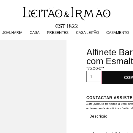
JOALHARIA
CASA
PRESENTES
CASA LEITÃO
CASAMENT
JOALHARIA
CASA
PRESENTES
CASA LEITÃO
CASAMENTO
Alfinete Ba
com Esmalt
175,00
€
CO
CONTACTAR ASSIST
Este produto pertence a uma sel
externamente às oficinas Leitão 
Descrição