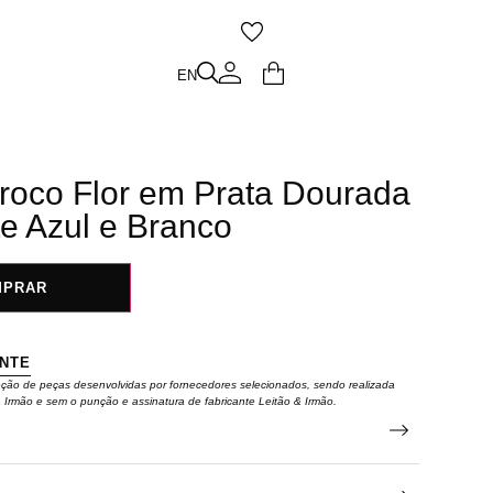
O
EN
EN
rroco Flor em Prata Dourada
e Azul e Branco
MPRAR
ENTE
eção de peças desenvolvidas por fornecedores selecionados, sendo realizada
& Irmão e sem o punção e assinatura de fabricante Leitão & Irmão.