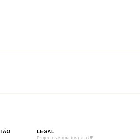
ITÃO
LEGAL
Projectos Apoiados pela UE