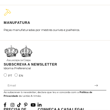
MANUFATURA
M
Peças manufaturadas por mestres ourives e joalheiros.
Jo
ra
SUBSCREVA A NEWSLETTER
Idioma Preferencial
PT
EN
Ao subscrever à newsletter, declara que leu e concorda com a
Política de
da Leitão & Irmão.
Privacidade
PRECISA DE
CONHEÇA A CASA
LEGAL