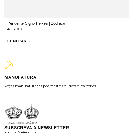
Pendente Signo Peixes | Zodíaco
485,00
€
COMPRAR
MANUFATURA
M
Peças manufaturadas por mestres ourives e joalheiros.
Jo
ra
SUBSCREVA A NEWSLETTER
Idioma Preferencial