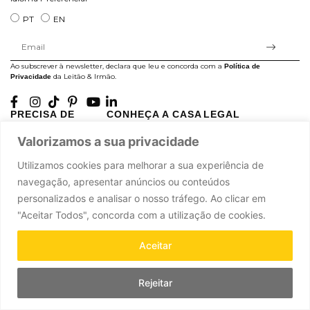
PT
EN
Ao subscrever à newsletter, declara que leu e concorda com a
Política de
da Leitão & Irmão.
Privacidade
PRECISA DE
CONHEÇA A CASA
LEGAL
AJUDA?
LEITÃO
Projectos Apoiados pela
Valorizamos a sua privacidade
A minha conta
História
UE
Cuidado com as Peças
Atelier
Política de Privacidade
Utilizamos cookies para melhorar a sua experiência de
Trocas & Devoluções
Oficinas
Termos e Condições
navegação, apresentar anúncios ou conteúdos
Perguntas Frequentes
Journal
Livro de Reclamações
personalizados e analisar o nosso tráfego. Ao clicar em
Contacte-nos
Press
"Aceitar Todos", concorda com a utilização de cookies.
Carreiras
Parcerias
Aceitar
Rejeitar
Leitão & Irmão, 2026. Todos os direitos reservados.
Powered by
.
Ad-pulse