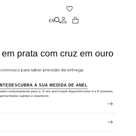
O
EN
EN
o em prata com cruz em ouro
e connosco para saber previsão de entrega.
ENTE
DESCUBRA A SUA MEDIDA DE ANEL
zados exclusivamente para si. O seu anel estará disponível entre 4 a 8 semanas.
apresentadas sujeitas a orçamento.