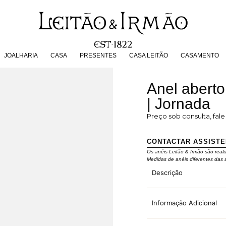
JOALHARIA
CASA
PRESENTES
CASA LEITÃO
CASAMENT
JOALHARIA
CASA
PRESENTES
CASA LEITÃO
CASAMENTO
Anel abert
| Jornada
Preço sob consulta, fal
CONTACTAR ASSIST
Os anéis Leitão & Irmão são reali
Medidas de anéis diferentes das 
Descrição
Informação Adicional