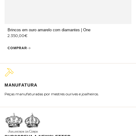
Brincos em ouro amarelo com diamantes | One
2.350,00
€
COMPRAR
MANUFATURA
M
Peças manufaturadas por mestres ourives e joalheiros.
Jo
ra