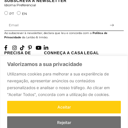
SUBSCREVA A NEWSLETTER
Idioma Preferencial
PT
EN
Ao subscrever à newsletter, declara que leu e concorda com a
Política de
da Leitão & Irmão.
Privacidade
PRECISA DE
CONHEÇA A CASA
LEGAL
AJUDA?
LEITÃO
Projectos Apoiados pela
Valorizamos a sua privacidade
A minha conta
História
UE
Cuidado com as Peças
Atelier
Política de Privacidade
Utilizamos cookies para melhorar a sua experiência de
Trocas & Devoluções
Oficinas
Termos e Condições
navegação, apresentar anúncios ou conteúdos
Perguntas Frequentes
Journal
Livro de Reclamações
personalizados e analisar o nosso tráfego. Ao clicar em
Contacte-nos
Press
"Aceitar Todos", concorda com a utilização de cookies.
Carreiras
Parcerias
Aceitar
Rejeitar