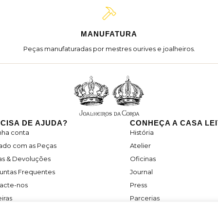
MANUFATURA
Peças manufaturadas por mestres ourives e joalheiros.
CISA DE AJUDA?
CONHEÇA A CASA LE
nha conta
História
ado com as Peças
Atelier
as & Devoluções
Oficinas
untas Frequentes
Journal
acte-nos
Press
iras
Parcerias