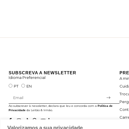
SUBSCREVA A NEWSLETTER
PRE
Idioma Preferencial
A mi
Cuid
PT
EN
Troc
Perg
Ao subscrever à newsletter, declara que leu e concorda com a
Política de
Cont
da Leitão & Irmão.
Privacidade
Carre
Valorizamos a sua privacidade