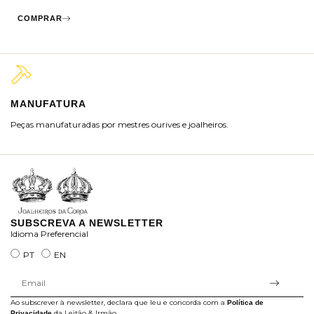
COMPRAR
MANUFATURA
M
Peças manufaturadas por mestres ourives e joalheiros.
Jo
ra
SUBSCREVA A NEWSLETTER
Idioma Preferencial
PT
EN
Ao subscrever à newsletter, declara que leu e concorda com a
Política de
da Leitão & Irmão.
Privacidade