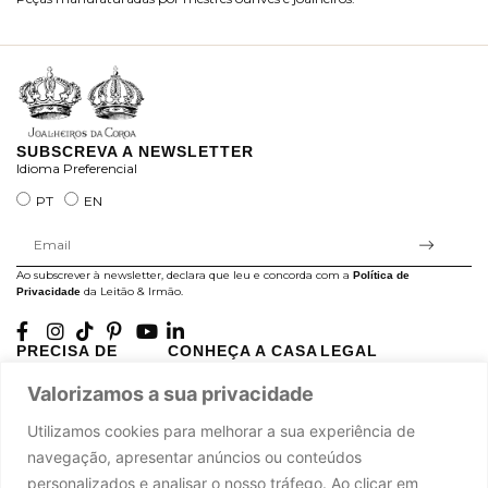
ra
SUBSCREVA A NEWSLETTER
Idioma Preferencial
PT
EN
Ao subscrever à newsletter, declara que leu e concorda com a
Política de
da Leitão & Irmão.
Privacidade
PRECISA DE
CONHEÇA A CASA
LEGAL
AJUDA?
LEITÃO
Projectos Apoiados pela
Valorizamos a sua privacidade
A minha conta
História
UE
Cuidado com as Peças
Atelier
Política de Privacidade
Utilizamos cookies para melhorar a sua experiência de
Trocas & Devoluções
Oficinas
Termos e Condições
navegação, apresentar anúncios ou conteúdos
Perguntas Frequentes
Journal
Livro de Reclamações
personalizados e analisar o nosso tráfego. Ao clicar em