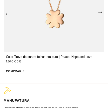
Colar Trevo de quatro folhas em ouro | Peace, Hope and Love
1.670,00
€
COMPRAR
MANUFATURA
M
Peças manufaturadas por mestres ourives e joalheiros.
Jo