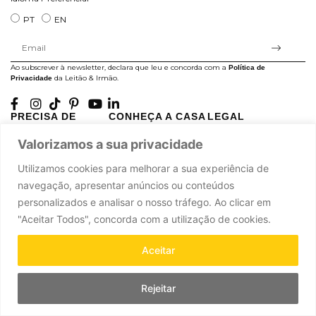
PT
EN
Ao subscrever à newsletter, declara que leu e concorda com a
Política de
da Leitão & Irmão.
Privacidade
PRECISA DE
CONHEÇA A CASA
LEGAL
AJUDA?
LEITÃO
Projectos Apoiados pela
Valorizamos a sua privacidade
A minha conta
História
UE
Cuidado com as Peças
Atelier
Política de Privacidade
Utilizamos cookies para melhorar a sua experiência de
Trocas & Devoluções
Oficinas
Termos e Condições
navegação, apresentar anúncios ou conteúdos
Perguntas Frequentes
Journal
Livro de Reclamações
personalizados e analisar o nosso tráfego. Ao clicar em
Contacte-nos
Press
"Aceitar Todos", concorda com a utilização de cookies.
Carreiras
Parcerias
Aceitar
Rejeitar
Leitão & Irmão, 2026. Todos os direitos reservados.
Powered by
.
Ad-pulse