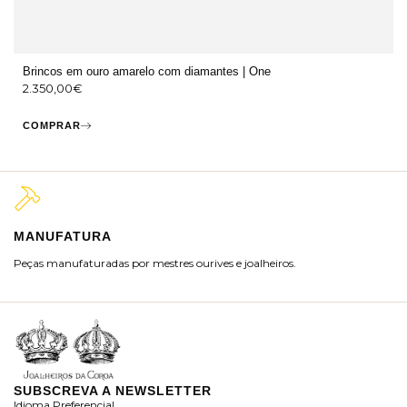
Brincos em ouro amarelo com diamantes | One
2.350,00
€
COMPRAR
MANUFATURA
M
Peças manufaturadas por mestres ourives e joalheiros.
Jo
ra
SUBSCREVA A NEWSLETTER
Idioma Preferencial