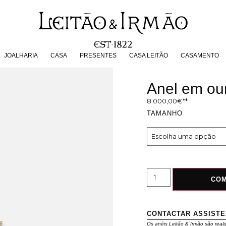
JOALHARIA
CASA
PRESENTES
CASA LEITÃO
CASAMENT
JOALHARIA
CASA
PRESENTES
CASA LEITÃO
CASAMENTO
Anel em ou
8.000,00
€
TAMANHO
CO
CONTACTAR ASSIST
Os anéis Leitão & Irmão são reali