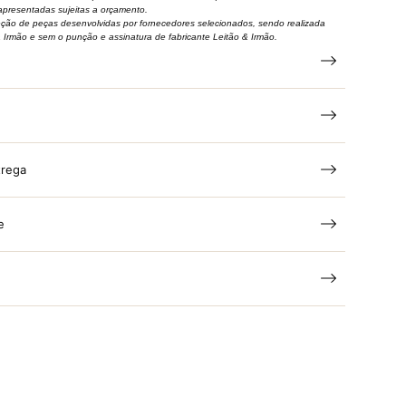
apresentadas sujeitas a orçamento.
eção de peças desenvolvidas por fornecedores selecionados, sendo realizada
& Irmão e sem o punção e assinatura de fabricante Leitão & Irmão.
trega
e