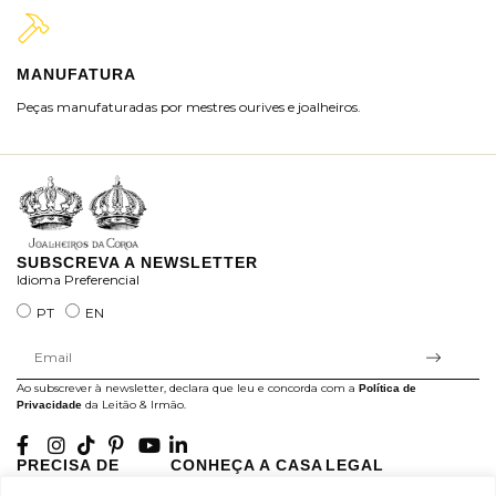
MANUFATURA
M
Peças manufaturadas por mestres ourives e joalheiros.
Jo
ra
SUBSCREVA A NEWSLETTER
Idioma Preferencial
PT
EN
Ao subscrever à newsletter, declara que leu e concorda com a
Política de
da Leitão & Irmão.
Privacidade
PRECISA DE
CONHEÇA A CASA
LEGAL
AJUDA?
LEITÃO
Projectos Apoiados pela