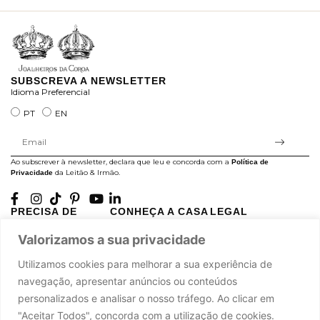
SUBSCREVA A NEWSLETTER
Idioma Preferencial
PT
EN
Ao subscrever à newsletter, declara que leu e concorda com a
Política de
da Leitão & Irmão.
Privacidade
PRECISA DE
CONHEÇA A CASA
LEGAL
AJUDA?
LEITÃO
Projectos Apoiados pela
Valorizamos a sua privacidade
A minha conta
História
UE
Cuidado com as Peças
Atelier
Política de Privacidade
Utilizamos cookies para melhorar a sua experiência de
Trocas & Devoluções
Oficinas
Termos e Condições
navegação, apresentar anúncios ou conteúdos
Perguntas Frequentes
Journal
Livro de Reclamações
personalizados e analisar o nosso tráfego. Ao clicar em
Contacte-nos
Press
"Aceitar Todos", concorda com a utilização de cookies.