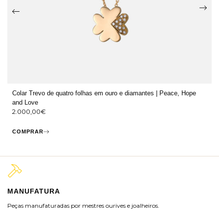
Colar Trevo de quatro folhas em ouro e diamantes | Peace, Hope
and Love
2.000,00
€
COMPRAR
MANUFATURA
M
Peças manufaturadas por mestres ourives e joalheiros.
Jo
ra