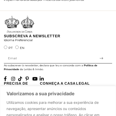
ra
SUBSCREVA A NEWSLETTER
Idioma Preferencial
PT
EN
Ao subscrever à newsletter, declara que leu e concorda com a
Política de
da Leitão & Irmão.
Privacidade
PRECISA DE
CONHEÇA A CASA
LEGAL
AJUDA?
LEITÃO
Projectos Apoiados pela
Valorizamos a sua privacidade
A minha conta
História
UE
Cuidado com as Peças
Atelier
Política de Privacidade
Utilizamos cookies para melhorar a sua experiência de
Trocas & Devoluções
Oficinas
Termos e Condições
navegação, apresentar anúncios ou conteúdos
Perguntas Frequentes
Journal
Livro de Reclamações
personalizados e analisar o nosso tráfego. Ao clicar em