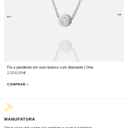
Fio e pendente em ouro branco com diamante | One
2.200,00
€
COMPRAR
MANUFATURA
M
Peças manufaturadas por mestres ourives e joalheiros.
Jo