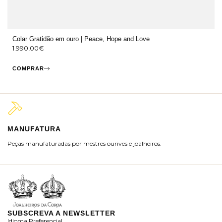
Colar Gratidão em ouro | Peace, Hope and Love
1.990,00
€
COMPRAR
MANUFATURA
M
Peças manufaturadas por mestres ourives e joalheiros.
Jo
ra
SUBSCREVA A NEWSLETTER
Idioma Preferencial