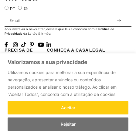
PT
EN
Ao subscrever à newsletter, declara que leu e concorda com a
Política de
da Leitão & Irmão.
Privacidade
PRECISA DE
CONHEÇA A CASA
LEGAL
AJUDA?
LEITÃO
Projectos Apoiados pela
Valorizamos a sua privacidade
A minha conta
História
UE
Cuidado com as Peças
Atelier
Política de Privacidade
Utilizamos cookies para melhorar a sua experiência de
Trocas & Devoluções
Oficinas
Termos e Condições
navegação, apresentar anúncios ou conteúdos
Perguntas Frequentes
Journal
Livro de Reclamações
personalizados e analisar o nosso tráfego. Ao clicar em
Contacte-nos
Press
"Aceitar Todos", concorda com a utilização de cookies.
Carreiras
Parcerias
Aceitar
Rejeitar
Leitão & Irmão, 2026. Todos os direitos reservados.
Powered by
.
Ad-pulse