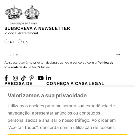
SUBSCREVA A NEWSLETTER
Idioma Preferencial
PT
EN
Ao subscrever à newsletter, declara que leu e concorda com a
Política de
da Leitão & Irmão.
Privacidade
PRECISA DE
CONHEÇA A CASA
LEGAL
AJUDA?
LEITÃO
Projectos Apoiados pela
Valorizamos a sua privacidade
A minha conta
História
UE
Cuidado com as Peças
Atelier
Política de Privacidade
Utilizamos cookies para melhorar a sua experiência de
Trocas & Devoluções
Oficinas
Termos e Condições
navegação, apresentar anúncios ou conteúdos
Perguntas Frequentes
Journal
Livro de Reclamações
personalizados e analisar o nosso tráfego. Ao clicar em
Contacte-nos
Press
"Aceitar Todos", concorda com a utilização de cookies.
Carreiras
Parcerias