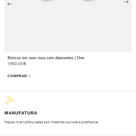
Brincos em ouro rosa com diamantes | One
1.950,00
€
COMPRAR
MANUFATURA
M
Peças manufaturadas por mestres ourives e joalheiros.
Jo
ra