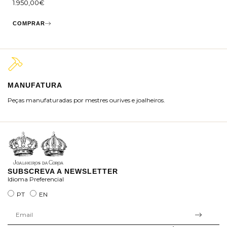
1.950,00
€
COMPRAR
MANUFATURA
M
Peças manufaturadas por mestres ourives e joalheiros.
Jo
ra
SUBSCREVA A NEWSLETTER
Idioma Preferencial
PT
EN