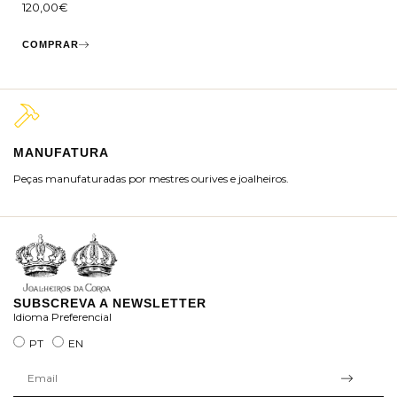
120,00
€
COMPRAR
MANUFATURA
M
Peças manufaturadas por mestres ourives e joalheiros.
Jo
ra
SUBSCREVA A NEWSLETTER
Idioma Preferencial
PT
EN