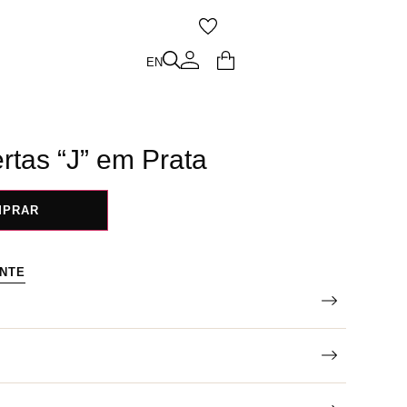
O
EN
EN
rtas “J” em Prata
MPRAR
ENTE