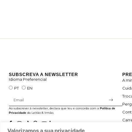
SUBSCREVA A NEWSLETTER
PRE
Idioma Preferencial
A mi
Cuid
PT
EN
Troc
Perg
Ao subscrever à newsletter, declara que leu e concorda com a
Política de
Cont
da Leitão & Irmão.
Privacidade
Carre
Valorizamos a sua privacidade