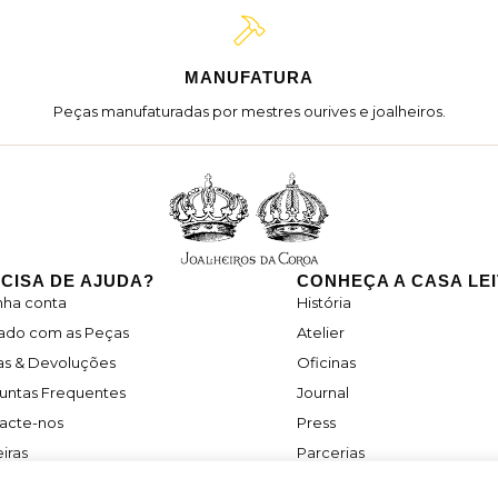
MANUFATURA
Peças manufaturadas por mestres ourives e joalheiros.
CISA DE AJUDA?
CONHEÇA A CASA LE
nha conta
História
ado com as Peças
Atelier
as & Devoluções
Oficinas
untas Frequentes
Journal
acte-nos
Press
iras
Parcerias